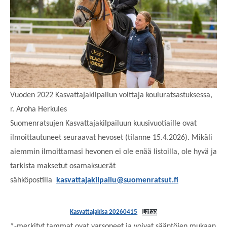
Vuoden 2022 Kasvattajakilpailun voittaja kouluratsastuksessa,
r. Aroha Herkules
Suomenratsujen Kasvattajakilpailuun kuusivuotiaille ovat
ilmoittautuneet seuraavat hevoset (tilanne 15.4.2026). Mikäli
aiemmin ilmoittamasi hevonen ei ole enää listoilla, ole hyvä ja
tarkista maksetut osamaksuerät
sähköpostilla
kasvattajakilpailu@suomenratsut.fi
Kasvattajakisa 20260415
Lataa
*-merkityt tammat ovat varsoneet ja voivat sääntöjen mukaan