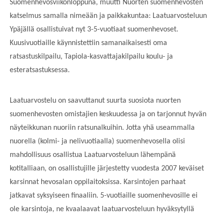
Suomenhevosviikonloppuna, muutti Nuorten suomenhevosten
katselmus samalla nimeään ja paikkakuntaa: Laatuarvosteluun
Ypäjällä osallistuivat nyt 3-5-vuotiaat suomenhevoset.
Kuusivuotiaille käynnistettiin samanaikaisesti oma
ratsastuskilpailu, Tapiola-kasvattajakilpailu koulu- ja
esteratsastuksessa.
Laatuarvostelu on saavuttanut suurta suosiota nuorten
suomenhevosten omistajien keskuudessa ja on tarjonnut hyvän
näyteikkunan nuoriin ratsunalkuihin. Jotta yhä useammalla
nuorella (kolmi- ja nelivuotiaalla) suomenhevosella olisi
mahdollisuus osallistua Laatuarvosteluun lähempänä
kotitalliaan, on osallistujille järjestetty vuodesta 2007 keväiset
karsinnat hevosalan oppilaitoksissa. Karsintojen parhaat
jatkavat syksyiseen finaaliin. 5-vuotiaille suomenhevosille ei
ole karsintoja, ne kvaalaavat laatuarvosteluun hyväksytyllä