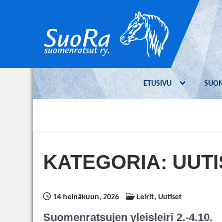
Skip
to
content
Suomenratsut ry.
SuoRa on suomenhevosen
– SuoRa
ratsastuskäyttöä edistävä yhdistys.
ETUSIVU
SUO
Yhdistyksen jäseneksi voi liittyä kuka
tahansa suomenhevosten ratsukäytöstä
kiinnostunut.
KATEGORIA:
UUTI
14 heinäkuun, 2026
Leirit
,
Uutiset
Suomenratsujen yleisleiri 2.-4.10.