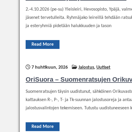
2.-4.10.2026 (pe-su) Yleisleiri, Hevosopisto, Ypäjä, val
jäsenet tervetulleita. Ryhmäjako leireillä tehdään rat
ja esteryhmiä pidetään halukkuuden ja tason
Read More
7 huhtikuun, 2026
Jalostus
,
Uutiset
OriSuora – Suomenratsujen Orikuv
Suomenratsujen täysin uudistunut, sähköinen Orikuvast
kattauksen R-, P-, T- ja Tk-suunnan jalostusoreja ja anta
jalostusvalintojen tekemiseen. Tutustu uudistuneeseen k
Read More