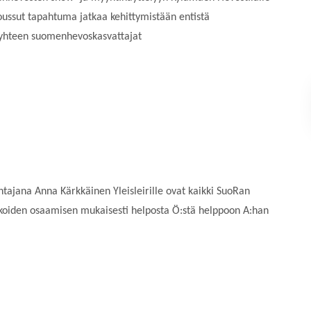
oussut tapahtuma jatkaa kehittymistään entistä
 yhteen suomenhevoskasvattajat
entajana Anna Kärkkäinen Yleisleirille ovat kaikki SuoRan
sukoiden osaamisen mukaisesti helposta Ö:stä helppoon A:han