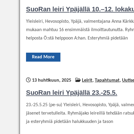
SuoRan leiri Ypäjällä 10.–12. lokak
Yleisleiri, Hevosopisto, Ypäjä, valmentajana Anna Kärkkä
mukaan mahtuu 16 ensimmäistä ilmoittautunutta. Ryhmä
helposta Ö:stä helppoon A:han. Esteryhmiä pidetään
Read More
13 huhtikuun, 2025
Leirit
,
Tapahtumat
,
Uutis
SuoRan leiri Ypäjällä 23.-25.5.
23.-25.5.25 (pe-su) Yleisleiri, Hevosopisto, Ypäjä, valm
jäsenet tervetulleita. Ryhmäjako leireillä tehdään rat
ja esteryhmiä pidetään halukkuuden ja tason