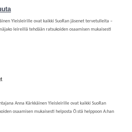
uuta
inen Yleisleirille ovat kaikki SuoRan jäsenet tervetulleita –
jako leireillä tehdään ratsukoiden osaamisen mukaisesti
et
entajana Anna Kärkkäinen Yleisleirille ovat kaikki SuoRan
sukoiden osaamisen mukaisesti helposta Ö:stä helppoon A:han