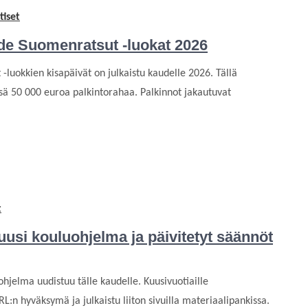
tiset
e Suomenratsut -luokat 2026
-luokkien kisapäivät on julkaistu kaudelle 2026. Tällä
sä 50 000 euroa palkintorahaa. Palkinnot jakautuvat
t
uusi kouluohjelma ja päivitetyt säännöt
hjelma uudistuu tälle kaudelle. Kuusivuotiaille
L:n hyväksymä ja julkaistu liiton sivuilla materiaalipankissa.