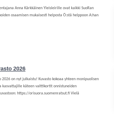
mentajana Anna Kärkkäinen Yleisleirille ovat kaikki SuoRan
sukoiden osaamisen mukaisesti helposta Ö:stä helppoon A:han
asto 2026
o 2026 on nyt julkaistu! Kuvasto kokoaa yhteen monipuolisen
a kasvattajille käteen valttikortit onnistuneiden
uvastoon: https://orisuora.suomenratsut.fi Vielä