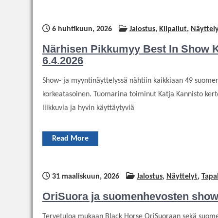
6 huhtikuun, 2026
Jalostus
,
Kilpailut
,
Näyttel
Närhisen Pikkumyy Best In Show K
6.4.2026
Show- ja myyntinäyttelyssä nähtiin kaikkiaan 49 suomenhe
korkeatasoinen. Tuomarina toiminut Katja Kannisto kert
liikkuvia ja hyvin käyttäytyviä
Read More
31 maaliskuun, 2026
Jalostus
,
Näyttelyt
,
Tapa
OriSuora ja suomenhevosten show- 
Tervetuloa mukaan Black Horse OriSuoraan sekä suome