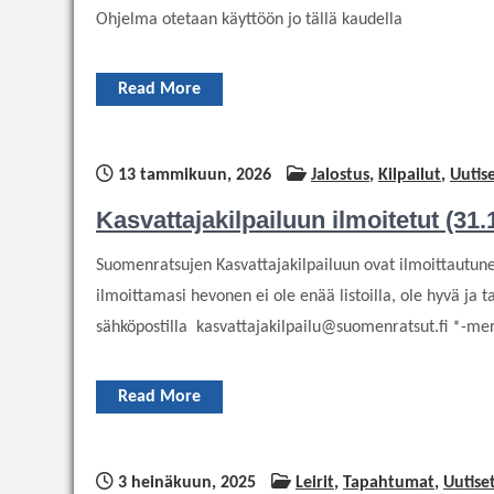
Ohjelma otetaan käyttöön jo tällä kaudella
Read More
13 tammikuun, 2026
Jalostus
,
Kilpailut
,
Uutis
Kasvattajakilpailuun ilmoitetut (31.
Suomenratsujen Kasvattajakilpailuun ovat ilmoittautun
ilmoittamasi hevonen ei ole enää listoilla, ole hyvä ja
sähköpostilla kasvattajakilpailu@suomenratsut.fi *-mer
Read More
3 heinäkuun, 2025
Leirit
,
Tapahtumat
,
Uutise