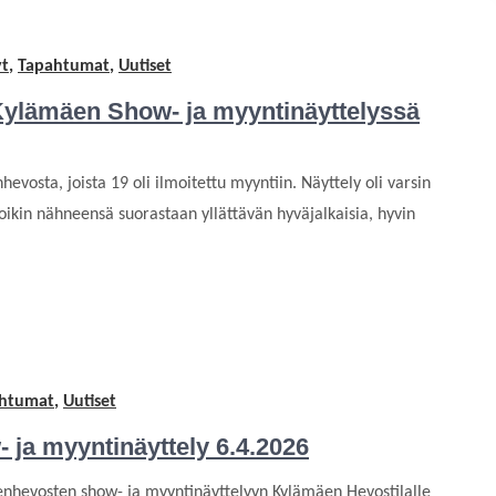
yt
,
Tapahtumat
,
Uutiset
ylämäen Show- ja myyntinäyttelyssä
vosta, joista 19 oli ilmoitettu myyntiin. Näyttely oli varsin
oikin nähneensä suorastaan yllättävän hyväjalkaisia, hyvin
htumat
,
Uutiset
ja myyntinäyttely 6.4.2026
nhevosten show- ja myyntinäyttelyyn Kylämäen Hevostilalle