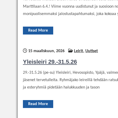
Marttilaan 6.4.! Viime vuonna uudistunut ja suosioon n
monipuolisemmaksi jalostustapahtumaksi, joka kokoaa
Read More
15 maaliskuun, 2026
Leirit
,
Uutiset
Yleisleiri 29.-31.5.26
29.-31.5.26 (pe-su) Yleisleiri, Hevosopisto, Ypäjä, valm
jäsenet tervetulleita. Ryhmäjako leireillä tehdään rat
ja esteryhmiä pidetään halukkuuden ja tason
Read More