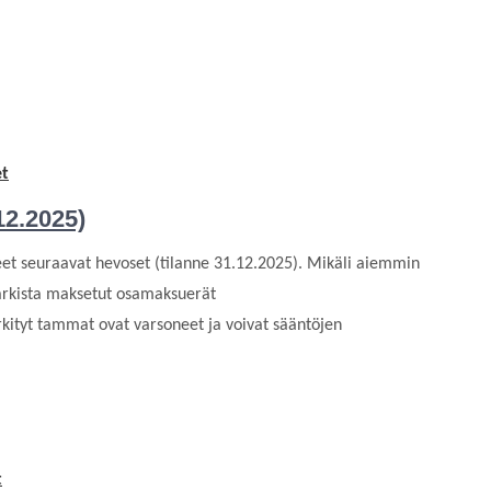
et
12.2025)
eet seuraavat hevoset (tilanne 31.12.2025). Mikäli aiemmin
 tarkista maksetut osamaksuerät
kityt tammat ovat varsoneet ja voivat sääntöjen
t