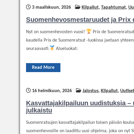
3 maaliskuun, 2026
Kilpailut
,
Tapahtumat
,
Uu
Suomenhevosmestaruudet ja Prix d
Nyt on suomenhevosten vuosi!
Prix de Suomenratsut 
kaudella Prix de Suomenratsut -luokissa jaetaan yhteen
seuraavasti:
Alueluokat:
Read More
16 helmikuun, 2026
Jalostus
,
Kilpailut
,
Uutise
Kasvattajakilpailuun uudistuksia – 
julkaistu
Suomenratsujen kasvattajakilpailun toisen päivän kouluo
suomenhevosille on laadittu uusi ohjelma, joka on nyt SR