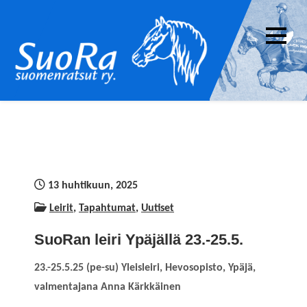
Skip
to
content
Suomenratsut ry. –
SuoRa on suomenhevosen ratsastuskäyttöä
SuoRa
edistävä yhdistys. Yhdistyksen jäseneksi voi
liittyä kuka tahansa suomenhevosten
ratsukäytöstä kiinnostunut.
13 huhtikuun, 2025
Leirit
,
Tapahtumat
,
Uutiset
SuoRan leiri Ypäjällä 23.-25.5.
23.-25.5.25 (pe-su) Yleisleiri, Hevosopisto, Ypäjä,
valmentajana Anna Kärkkäinen