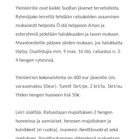
Yleisleirille ovat kaikki SuoRan jäsenet tervetulleita.
Ryhmäjako leireillä tehdään ratsukoiden osaamisen
mukaisesti helposta Ö:stä helppoon A:han ja
esteryhmiä pidetään halukkuuden ja tason mukaan.
Maastoesteille pääsee säiden mukaan, jos halukkaita
löytyy. Osallistujia min. 9 max. 16 hlö, ratsastus n. 3-
4 hengen ryhmissä.
Yleisleirien kokonaishinta on 400 eur jäsenille (sis.
varausmaksu 50eur). Tunnit 1krt/pe, 2 krt/la, 1krt/su.
Yhden hengen huoneen lisä 50€.
Leiri sisältää: Ratsastajan majoituksen 2 hengen
huoneissa ja aamiaiset, hevosen majoituksen ja
kuivikkeet (ei ruokia), maneesi-/kenttävuokrat sekä
opetuksen. Ilmoittautumisen yhteydessä maksetaan