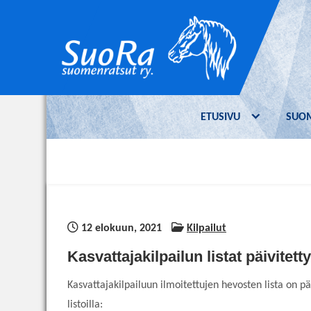
Skip
to
content
Suomenratsut ry.
SuoRa on suomenhevosen
– SuoRa
ratsastuskäyttöä edistävä yhdistys.
ETUSIVU
SUO
Yhdistyksen jäseneksi voi liittyä kuka
tahansa suomenhevosten ratsukäytöstä
kiinnostunut.
12 elokuun, 2021
Kilpailut
Kasvattajakilpailun listat päivitetty
Kasvattajakilpailuun ilmoitettujen hevosten lista on pä
listoilla: