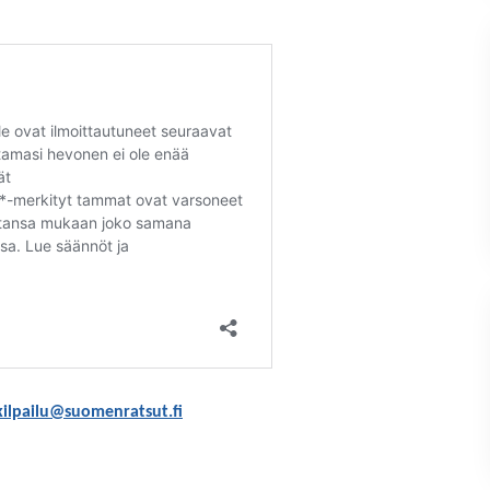
kilpailu@suomenratsut.fi