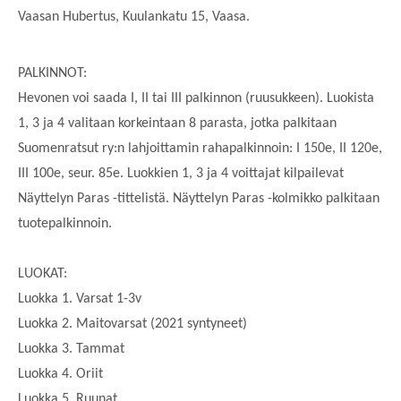
Vaasan Hubertus, Kuulankatu 15, Vaasa.
PALKINNOT:
Hevonen voi saada I, II tai III palkinnon (ruusukkeen). Luokista
1, 3 ja 4 valitaan korkeintaan 8 parasta, jotka palkitaan
Suomenratsut ry:n lahjoittamin rahapalkinnoin: I 150e, II 120e,
III 100e, seur. 85e. Luokkien 1, 3 ja 4 voittajat kilpailevat
Näyttelyn Paras -tittelistä. Näyttelyn Paras -kolmikko palkitaan
tuotepalkinnoin.
LUOKAT:
Luokka 1. Varsat 1-3v
Luokka 2. Maitovarsat (2021 syntyneet)
Luokka 3. Tammat
Luokka 4. Oriit
Luokka 5. Ruunat