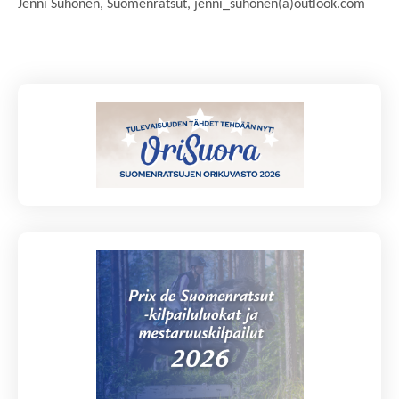
Jenni Suhonen, Suomenratsut, jenni_suhonen(a)outlook.com