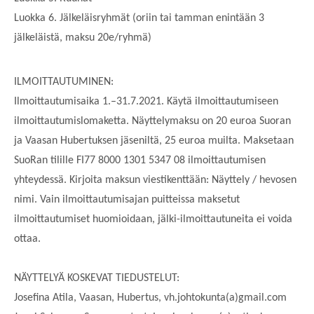
Luokka 6. Jälkeläisryhmät (oriin tai tamman enintään 3
jälkeläistä, maksu 20e/ryhmä)
ILMOITTAUTUMINEN:
Ilmoittautumisaika 1.–31.7.2021. Käytä ilmoittautumiseen
ilmoittautumislomaketta. Näyttelymaksu on 20 euroa Suoran
ja Vaasan Hubertuksen jäseniltä, 25 euroa muilta. Maksetaan
SuoRan tilille FI77 8000 1301 5347 08 ilmoittautumisen
yhteydessä. Kirjoita maksun viestikenttään: Näyttely / hevosen
nimi. Vain ilmoittautumisajan puitteissa maksetut
ilmoittautumiset huomioidaan, jälki-ilmoittautuneita ei voida
ottaa.
NÄYTTELYÄ KOSKEVAT TIEDUSTELUT:
Josefina Atila, Vaasan, Hubertus, vh.johtokunta(a)gmail.com