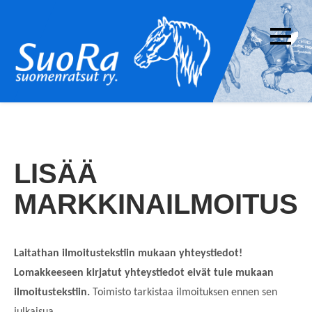
Skip
to
content
Suomenratsut ry. –
SuoRa on suomenhevosen ratsastuskäyttöä
SuoRa
edistävä yhdistys. Yhdistyksen jäseneksi voi
liittyä kuka tahansa suomenhevosten
ratsukäytöstä kiinnostunut.
LISÄÄ
MARKKINAILMOITUS
Laitathan ilmoitustekstiin mukaan yhteystiedot!
Lomakkeeseen kirjatut yhteystiedot eivät tule mukaan
ilmoitustekstiin.
Toimisto tarkistaa ilmoituksen ennen sen