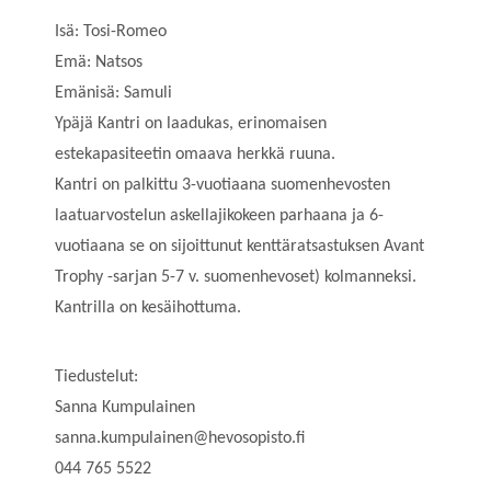
Isä: Tosi-Romeo
Emä: Natsos
Emänisä: Samuli
Ypäjä Kantri on laadukas, erinomaisen
estekapasiteetin omaava herkkä ruuna.
Kantri on palkittu 3-vuotiaana suomenhevosten
laatuarvostelun askellajikokeen parhaana ja 6-
vuotiaana se on sijoittunut kenttäratsastuksen Avant
Trophy -sarjan 5-7 v. suomenhevoset) kolmanneksi.
Kantrilla on kesäihottuma.
Tiedustelut:
Sanna Kumpulainen
sanna.kumpulainen@hevosopisto.fi
044 765 5522