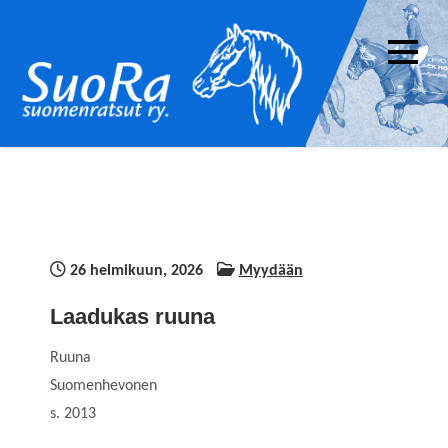
Skip
to
content
Suomenratsut ry. –
SuoRa on suomenhevosen ratsastuskäyttöä
SuoRa
edistävä yhdistys. Yhdistyksen jäseneksi voi
liittyä kuka tahansa suomenhevosten
ratsukäytöstä kiinnostunut.
26 helmikuun, 2026
Myydään
Laadukas ruuna
Ruuna
Suomenhevonen
s. 2013