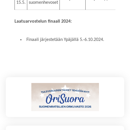
15.5.
suomenhevoset
Laatuarvostelun finaali 2024:
Finaali järjestetään Ypäjällä 5.-6.10.2024.