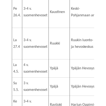
Pe
3-4 v.
Keski-
Kaustinen
26.4.
suomenhevoset
Pohjanmaan ammattio
La
3-4 v.
Ruukin luonto-
Ruukki
27.4
suomenhevoset
ja hevoskeskus
La
4 v.
Ypäjä
Ypäjän Hevosystäväins
4.5.
suomenhevoset
Su
3 v.
Ypäjä
Ypäjän Hevosystäväins
5.5.
suomenhevoset
Ke
3-4 v.
Ravijoki
Harjun Oppimiskeskus