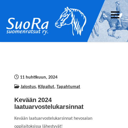
Skip
to
content
Suomenratsut ry. –
SuoRa on suomenhevosen ratsastuskäyttöä
SuoRa
edistävä yhdistys. Yhdistyksen jäseneksi voi
liittyä kuka tahansa suomenhevosten
ratsukäytöstä kiinnostunut.
11 huhtikuun, 2024
Jalostus
,
Kilpailut
,
Tapahtumat
Kevään 2024
laatuarvostelukarsinnat
Kevään laatuarvostelukarsinnat hevosalan
oppilaitoksissa lähestyvät!