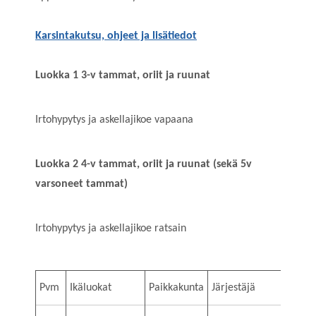
Karsintakutsu, ohjeet ja lisätiedot
Luokka 1 3-v tammat, oriit ja ruunat
Irtohypytys ja askellajikoe vapaana
Luokka 2
4-v tammat, oriit ja ruunat (sekä 5v
varsoneet tammat)
Irtohypytys ja askellajikoe ratsain
Pvm
Ikäluokat
Paikkakunta
Järjestäjä