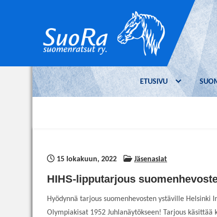
Skip
to
content
Suomenratsut ry.
SuoRa on suomenhevosen
– SuoRa
ratsastuskäyttöä edistävä yhdistys.
ETUSIVU
SUO
Yhdistyksen jäseneksi voi liittyä kuka
tahansa suomenhevosten ratsukäytöstä
kiinnostunut.
15 lokakuun, 2022
Jäsenasiat
HIHS-lipputarjous suomenhevosten
Hyödynnä tarjous suomenhevosten ystäville Helsinki In
Olympiakisat 1952 Juhlanäytökseen! Tarjous käsittää ka