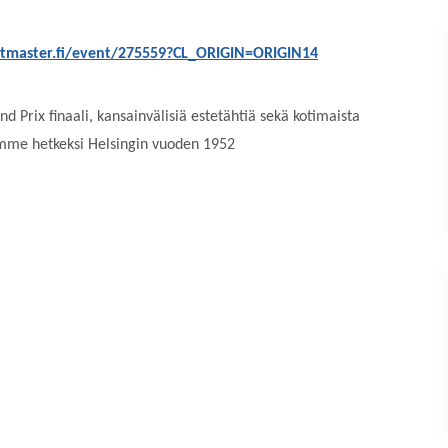
etmaster.fi/event/275559?CL_ORIGIN=ORIGIN14
Prix finaali, kansainvälisiä estetähtiä sekä kotimaista
rymme hetkeksi Helsingin vuoden 1952